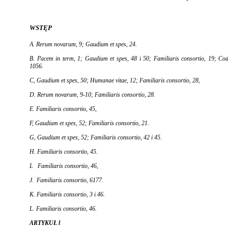
WSTĘP
A.
Rerum novarum,
9;
Gaudium et spes,
24.
B.
Pacem in
term, 1;
Gaudium et spes,
48 i 50;
Familia­ris consortio,
19;
Cod
1056.
C,
Gaudium et spes,
50;
Humanae vitae,
12;
Familiaris consortio,
28,
D.
Rerum novarum,
9-10;
Familiaris consortio,
28.
E.
Familiaris consortio,
45,
F,
Gaudium et spes,
52;
Familiaris consortio,
21.
G,
Gaudium et spes,
52;
Familiaris consortio,
42 i 45.
H.
Familiaris consortio,
45.
L
Familiaris consortio,
46,
J.
Familiaris consortio,
6177.
K. Familiaris consortio,
3 i 46.
L.
Familiaris consortio,
46.
ARTYKUŁ l