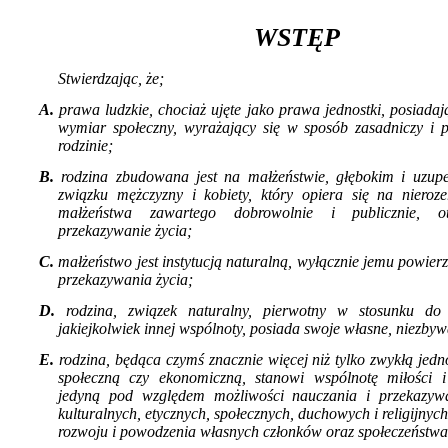
WSTĘP
Stwierdzając, że;
A.
prawa ludzkie, chociaż ujęte jako prawa jednostki, posiada
wymiar społeczny, wyrażający się w sposób zasadniczy i 
rodzinie;
B.
rodzina zbudowana jest na małżeństwie, głębokim i uzupe
związku mężczy­zny i kobiety, który opiera się na nieroze
małżeństwa zawartego dobrowolnie i pu­blicznie, 
przekazywanie życia;
C.
małżeństwo jest instytucją naturalną, wyłącz­nie jemu powierz
przekazywania życia;
D.
rodzina, związek naturalny, pierwotny w sto­sunku do
jakiejkolwiek innej wspólno­ty, posiada swoje własne, niezby
E.
rodzina, będąca czymś znacznie więcej niż tylko zwykłą jed
społeczną czy ekonomiczną, stanowi wspólnotę miłości i s
jedyną pod względem możliwości na­uczania i przekazyw
kulturalnych, etycznych, społecznych, duchowych i religijnych,
rozwoju i powodzenia własnych członków oraz społeczeństwa