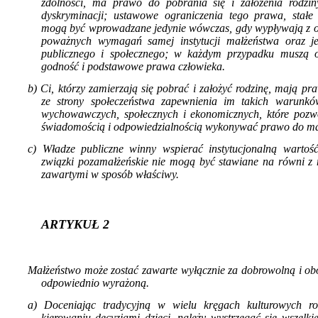
zdolności, ma prawo do pobrania się i założenia ro­dzin
dyskryminacji; ustawowe ogra­niczenia tego prawa, stałe
mogą być wprowadzane jedynie wówczas, gdy wypływają z o
poważnych wymagań samej in­stytucji małżeństwa oraz j
publicz­nego i społecznego; w każdym przypadku muszą 
godność i podstawowe prawa człowieka.
b) Ci, którzy zamierzają się pobrać i założyć rodzinę, mają p
ze strony społe­czeństwa zapewnienia im takich warunkó
wychowawczych, społecznych i ekono­micznych, które pozw
świadomością i odpowiedzialnością wykonywać prawo do mał
c) Władze publiczne winny wspierać instytu­cjonalną wartoś
związki pozamałżeńskie nie mogą być stawiane na równi z 
zawartymi w sposób właściwy.
ARTYKUŁ 2
Małżeństwo może zostać zawarte wyłącznie za dobrowolną i ob
odpowiednio wyrażoną.
a) Doceniając tradycyjną w wielu kręgach kul­turowych r
kierowaniu decyzjami dzieci, należy wystrzegać się wszelki