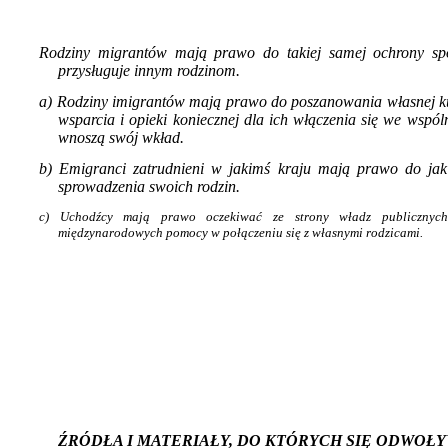
Rodziny migrantów mają prawo do takiej sa­mej ochrony spo
przysługuje innym rodzinom.
a) Rodziny imigrantów mają prawo do posza­nowania własnej ku
wsparcia i opieki koniecznej dla ich włączenia się we wspóln
wnoszą swój wkład.
b) Emigranci zatrudnieni w jakimś kraju mają prawo do jak
sprowadzenia swoich rodzin.
c)
Uchodźcy mają prawo oczekiwać ze strony władz publicznych
międzynarodowych pomocy w połączeniu się z własnymi rodzicami.
ŹRÓDŁA I MATERIAŁY, DO KTÓRYCH SIĘ ODWOŁ