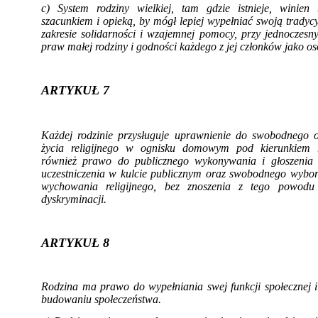
c) System rodziny wielkiej, tam gdzie istnieje, winien
szacunkiem i opieką, by mógł lepiej wypełniać swoją tradyc
za­kresie solidarności i wzajemnej pomocy, przy jednoczes
praw małej rodziny i god­ności każdego z jej członków jako os
ARTYKUŁ 7
Każdej rodzinie przysługuje uprawnienie do swo­bodnego 
życia religijnego w ognisku domowym pod kierunkiem r
również prawo do publicznego wykonywania i głoszenia 
uczestniczenia w kulcie publicznym oraz swobodnego wyb
wychowania religijnego, bez znoszenia z tego powodu j
dyskryminacji.
ARTYKUŁ 8
Rodzina ma prawo do wypełniania swej funkcji społecznej i
budowaniu społeczeń­stwa.