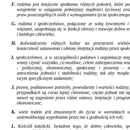
F.
rodzina jest miejscem spotkania różnych po­koleń, które p
wzajemnie w osiąga­niu pełniejszej mądrości życiowej or
praw poszczególnych osób z wymaganiami życia społecznego
G.
rodzina i społeczeństwo, połączone ze sobą żywotnymi i
więzami, uzupełniają się w funkcji obrony i rozwoju dobra ws
i każdego człowieka;
H.
doświadczenie różnych kultur na przestrzeni wiekó
konieczność uznawania i obro­ny instytucji rodziny przez społ
I.
społeczeństwo, a w szczególności państwo i organizacje mi
winny czynić wszystko, co możliwe, celem zabezpieczenia ws
- politycznej, ekonomicznej, społecznej i prawnej - n
umocnienia jedności i stabilności rodziny, tak aby mogła
swym specyficznym zadaniom;
J.
prawa, podstawowe potrzeby, powodzenie i wartości rodziny,
przypadkach są coraz lepiej chronione, często jednak nie s
nawet są zagrożone przez różne ustawy, instytucje i progr
ekonomiczne;
K.
wiele rodzin jest zmuszonych do życia w wa­runkach ub
uniemożliwiają wypełnia­nie przez nie z godnością ich roli;
L.
Kościół katolicki, świadom tego, że dobro człowieka, sp