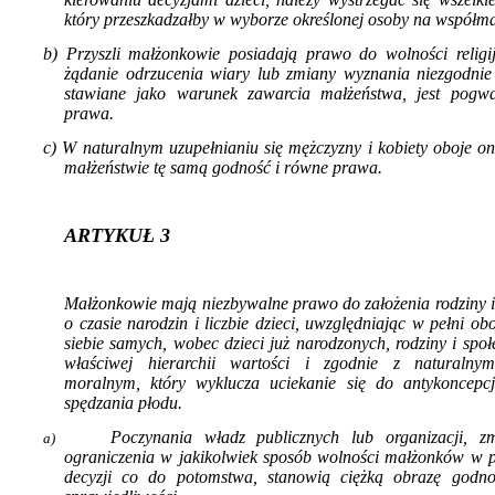
który przeszkadzałby w wyborze określonej osoby na współm
b) Przyszli małżonkowie posiadają prawo do wolności religij
żądanie odrzucenia wiary lub zmiany wyznania niezgodnie 
stawiane jako warunek zawarcia małżeń­stwa, jest pogw
prawa.
c) W naturalnym uzupełnianiu się mężczyzny i kobiety oboje o
małżeństwie tę sa­mą godność i równe prawa.
ARTYKUŁ 3
Małżonkowie mają niezbywalne prawo do za­łożenia rodziny 
o czasie narodzin i liczbie dzieci, uwzględniając w pełni o
siebie samych, wobec dzieci już narodzo­nych, rodziny i spo
właściwej hie­rarchii wartości i zgodnie z naturalnym
moralnym, który wyklucza uciekanie się do antykoncepcji, 
spędzania płodu.
Poczynania władz publicznych lub organiza­cji, z
a)
ograniczenia w jakikolwiek sposób wolności małżonków w
de­cyzji co do potomstwa, stanowią ciężką obrazę godnoś