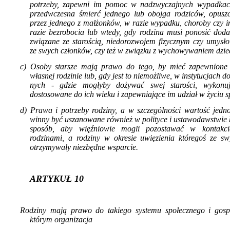
potrzeby, zapewni im pomoc w nadzwyczajnych wypadkach
przedwczesna śmierć jednego lub obojga rodziców, opuszc
przez jednego z małżonków, w razie wypadku, choroby czy i
razie bezrobocia lub wtedy, gdy rodzina musi ponosić doda
związane ze starością, niedorozwojem fizycznym czy umysło
ze swych członków, czy też w związku z wy­chowywaniem dziec
c) Osoby starsze mają prawo do tego, by mieć zapewnione
własnej rodzinie lub, gdy jest to niemożliwe, w instytucjach d
nych - gdzie mogłyby dożywać swej starości, wy­konuj
dostosowane do ich wieku i za­pewniające im udział w życiu 
d) Prawa i potrzeby rodziny, a w szczególności wartość jedno
winny być uszanowa­ne również w polityce i ustawodawstwie
sposób, aby więźniowie mogli pozostawać w kontakc
rodzinami, a rodziny w okresie uwięzienia któregoś ze s
otrzymywały niezbędne wsparcie.
ARTYKUŁ 10
Rodziny mają prawo do takiego systemu spo­łecznego i gos
którym organizacja