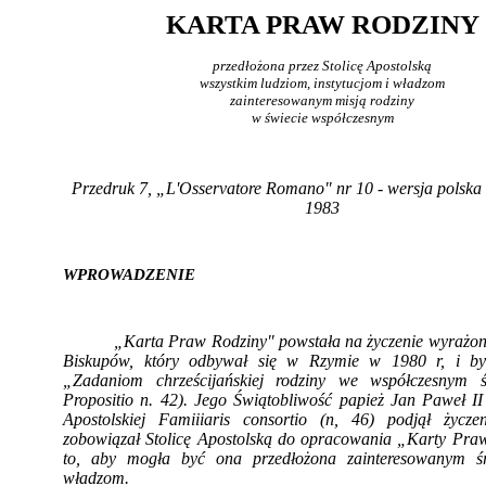
KARTA PRAW RODZINY
przedłożona przez Stolicę Apostolską
wszystkim ludziom, instytucjom i władzom
zainteresowanym misją rodziny
w świecie współczesnym
Przedruk
7,
„L'Osservatore Romano" nr 10 - wersja polska 
1983
WPROWADZENIE
„Karta Praw Rodziny" powstała na życzenie wy­rażon
Biskupów, który odbywał się w Rzymie w 1980 r, i by
„Zadaniom chrześcijańskiej rodziny we współczesnym św
Propositio n. 42). Jego Świątobliwość papież Jan Paweł II
Apostolskiej Famiiiaris consortio (n, 46) podjął życz
zobowiązał Stolicę Apostolską do opracowania „Karty Pra
to, aby mogła być ona przedłożona zainte­resowanym ś
władzom.