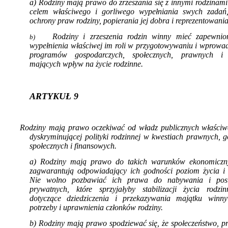
a) Rodziny mają prawo do zrzeszania się z innymi rodzinami 
celem właściwego i gorliwe­go wypełniania swych zadań
ochrony praw rodziny, popierania jej dobra i reprezentowa­nia
Rodziny i zrzeszenia rodzin winny mieć za­pewni
b)
wypełnienia właściwej im roli w przygotowywaniu i wprowad
programów gospodarczych, społecznych, praw­nych i k
mających wpływ na życie rodzinne.
ARTYKUŁ 9
Rodziny mają prawo oczekiwać od władz pu­blicznych właściwe
dyskryminującej polityki rodzinnej w kwestiach prawnych, g
społecznych i finansowych.
a) Rodziny mają prawo do takich warunków ekonomiczny
zagwarantują odpowia­dający ich godności poziom życia i 
Nie wolno pozbawiać ich prawa do nabywania i pos
prywatnych, które sprzyjałyby stabilizacji życia rodz
dotyczące dziedziczenia i przekazywania majątku winny
potrzeby i uprawnienia członków ro­dziny.
b) Rodziny mają prawo spodziewać się, że spo­łeczeństwo, p