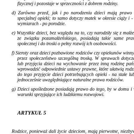
fizycznej i pozostaje w sprzeczności z do­brem rodziny.
d) Zarówno przed, jak i po narodzeniu dzieci mają prawo
specjalnej opieki; to samo dotyczy matek w okresie ciąży i 
wymiarach - po porodzie.
e) Wszystkie dzieci, bez względu na to, czy na­rodziły się z małż
ze związku pozamałżeńskiego, posiadają takie same pra
społecznej i do troski o pełny rozwój ich osobowości.
f) Sieroty oraz dzieci pozbawione rodziców czy opiekunów winn
przez społeczeń­stwo szczególną troską. W sprawach dotycz
lub przyjęcia dzieci na wychowanie przez inną rodzinę pa
wprowadzić odpo­wiednie ustawy prawne, które ułatwią rod
do tego przyjęcie dzieci potrzebujących opieki - na stałe l
jednocześnie uwzględniające naturalne prawa rodziców.
g) Dzieci upośledzone posiadają prawo do tego, by w domu i 
warunki sprzyjające ich ludzkiemu rozwojowi.
ARTYKUŁ 5
Rodzice, ponieważ dali życie dzieciom, mają pierwotne, niezb