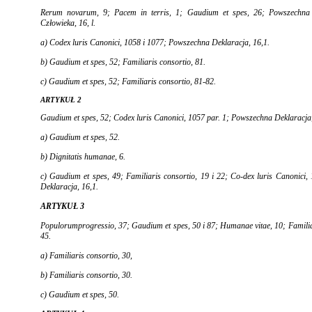
Rerum novarum,
9;
Pacem in terris,
1;
Gaudium et spes,
26; Powszechna
Człowieka, 16, l.
a)
Codex luris Canonici,
1058 i 1077; Powszechna De­klaracja, 16,1.
b)
Gaudium et spes,
52;
Familiaris consortio,
81.
c)
Gaudium et spes,
52;
Familiaris consortio,
81-82.
ARTYKUŁ 2
Gaudium et spes,
52;
Codex luris Canonici,
1057 par. 1; Powszechna Deklaracja,
a)
Gaudium et spes,
52.
b)
Dignitatis humanae,
6.
c)
Gaudium et spes,
49;
Familiaris consortio,
19 i 22; Co-
dex luris Canonici,
Deklaracja, 16,1.
ARTYKUŁ 3
Populorumprogressio,
37;
Gaudium et spes,
50 i 87;
Hu­manae vitae,
10;
Famili
45.
a)
Familiaris consortio,
30,
b)
Familiaris consortio,
30.
c)
Gaudium et spes,
50.