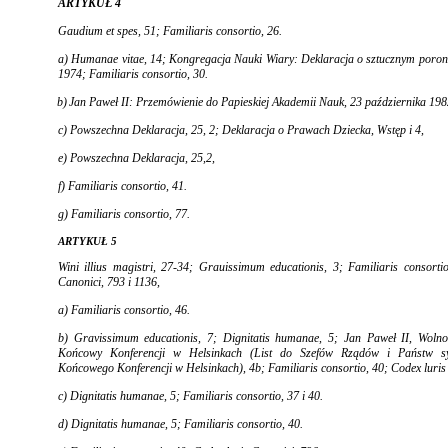
ARTYKUŁ 4
Gaudium et spes,
51;
Familiaris consortio,
26.
a)
Humanae vitae,
14; Kongregacja Nauki Wiary: De­klaracja o sztucznym poroni
1974;
Fami­liaris consortio,
30.
b)
Jan Paweł II: Przemówienie do Papieskiej Akademii Nauk, 23 października 198
c) Powszechna Deklaracja, 25, 2; Deklaracja o Prawach Dziecka, Wstęp i 4,
e) Powszechna Deklaracja, 25,2,
f)
Familiaris consortio,
41.
g)
Familiaris consortio,
77.
ARTYKUŁ 5
Wini illius magistri,
27-34;
Grauissimum educationis,
3;
Familiaris consorti
Canonici,
793 i 1136,
a)
Familiaris consortio,
46.
b)
Gravissimum educationis,
7;
Dignitatis humanae,
5; Jan Paweł II, Wolnoś
Końcowy Konferencji w Helsinkach (List do Szefów Rządów i Państw syg
Końcowego Konferencji w Helsinkach), 4b;
Fami­liaris consortio,
40;
Codex luris
c)
Dignitatis humanae,
5;
Familiaris consortio,
37 i 40.
d)
Dignitatis humanae,
5;
Familiaris consortio,
40.