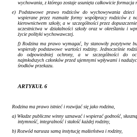
wychowania, z któ­rego zostaje usunięta całkowicie formacja r
e) Podstawowe prawo rodziców do wychowy­wania dzieci
wspierane przez rozma­ite formy współpracy rodziców z na
kierownictwem szkoły, a w szczególności przez dopuszczeni
uczestnictwa w dzia­łalności szkoły oraz w określaniu i w
życie polityki wychowawczej.
f) Rodzina ma prawo wymagać, by stanowiły pozytywne bu
wspierały podstawowe wartości rodziny. Jednocześnie rod
do odpowiedniej ochrony, a w szczególności do oc
najmłodszych członków przed ujemnymi wpływami i nadużyci
środków przekazu.
ARTYKUŁ 6
Rodzina ma prawo istnieć i rozwijać się jako rodzina,
a) Władze publiczne winny uznawać i wspierać godność, słuszną
intymność, inte­gralność i stałość każdej rodziny,
b) Rozwód narusza samą instytucję małżeń­stwa i rodziny,