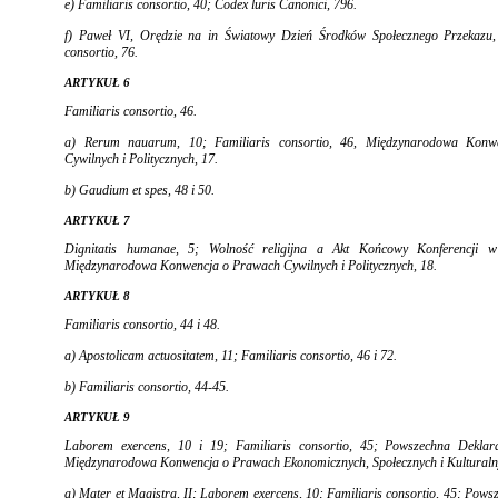
e)
Familiaris consortio,
40;
Codex luris Canonici,
796.
f) Paweł VI, Orędzie na in Światowy Dzień Środków Społecznego Przekazu
consortio,
76.
ARTYKUŁ 6
Familiaris consortio,
46.
a)
Rerum nauarum,
10;
Familiaris consortio,
46, Międzyna­rodowa Konw
Cywilnych i Politycznych, 17.
b)
Gaudium et spes,
48 i 50.
ARTYKUŁ 7
Dignitatis humanae,
5; Wolność religijna a Akt Koń­cowy Konferencji w
Międzynarodowa Konwencja o Prawach Cywilnych i Politycznych, 18.
ARTYKUŁ 8
Familiaris consortio,
44 i 48.
a)
Apostolicam actuositatem,
11;
Familiaris consortio,
46 i 72.
b)
Familiaris consortio,
44-45.
ARTYKUŁ 9
Laborem exercens,
10 i 19;
Familiaris consortio,
45; Po­wszechna Deklar
Międzynarodowa Konwen­cja o Prawach Ekonomicznych, Społecznych i Kulturalny
a)
Mater et Magistra,
II;
Laborem exercens,
10;
Fami­liaris consortio,
45; Powsz