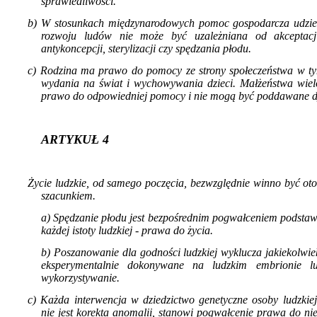
sprawiedliwości.
b) W stosunkach międzynarodowych pomoc gospodarcza udzie
rozwoju ludów nie może być uzależniana od akceptac
antykoncepcji, sterylizacji czy spędzania płodu.
c) Rodzina ma prawo do pomocy ze strony spo­łeczeństwa w ty
wydania na świat i wychowywania dzieci. Małżeństwa wiel
prawo do odpowiedniej pomocy i nie mogą być poddawane d
ARTYKUŁ 4
Życie ludzkie, od samego poczęcia, bezwzględ­nie winno być oto
szacunkiem.
a) Spędzanie płodu jest bezpośrednim pogwał­ceniem podst
każdej istoty ludz­kiej - prawa do życia.
b) Poszanowanie dla godności ludzkiej wyklucza jakiekolwi
eksperymentalnie dokonywane na ludzkim embrionie l
wykorzystywanie.
c) Każda interwencja w dziedzictwo genetycz­ne osoby ludzkiej
nie jest korekta anomalii, stanowi pogwałcenie prawa do nie