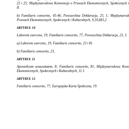
22 i 25; Mię­dzynarodowa Konwencja o Prawach Ekonomicznych, Społecznych i 
II.
b)
Familiaris consortio,
45-46; Powszechna Deklara­cja, 25, 1; Międzynaro
Prawach Eko­nomicznych, Społecznych i Kulturalnych, 9,10,lilO,2.
ARTYKUŁ 10
Laborem exercens,
19;
Familiaris consortio,
77; Po­wszechna Deklaracja, 23, 3.
a)
Laborem exercens,
19;
Familiaris consortio,
23 i 81.
b)
Familiaris consortio,
23,
ARTYKUŁ 11
Apostolicam actuositatem,
8;
Familiaris consortio,
81; Międzynarodowa Kon
Ekonomicznych, Społecznych i Kulturalnych, 11.1.
ARTYKUŁ 12
Familiaris consortio,
77; Europejska Karta Społeczna, 19.