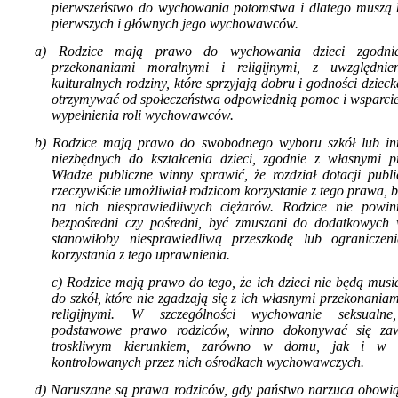
pierwszeństwo do wychowania potomstwa i dlatego muszą b
pierwszych i głównych jego wychowawców.
a) Rodzice mają prawo do wychowania dzieci zgodni
przekonaniami moralnymi i religijnymi, z uwzględnien
kulturalnych rodziny, które sprzyjają dobru i godności dzieck
otrzymywać od społeczeństwa odpo­wiednią pomoc i wsparcie
wypełnie­nia roli wychowawców.
b) Rodzice mają prawo do swobodnego wyboru szkół lub in
niezbędnych do kształcenia dzieci, zgodnie z własnymi p
Władze publiczne winny sprawić, że rozdział dota­cji publ
rzeczywiście umożliwiał ro­dzicom korzystanie z tego prawa, 
na nich niesprawiedliwych ciężarów. Rodzice nie powin
bezpośredni czy pośredni, być zmuszani do dodatkowych
stanowi­łoby niesprawiedliwą przeszkodę lub ograniczen
korzystania z tego uprawnienia.
c) Rodzice mają prawo do tego, że ich dzieci nie będą musi
do szkół, które nie zga­dzają się z ich własnymi przekonaniam
religijnymi. W szczególności wychowanie sek­sualne
podstawowe prawo rodziców, winno dokonywać się za
troskliwym kierunkiem, zarówno w domu, jak i w 
kontrolowanych przez nich ośrodkach wychowawczych.
d) Naruszane są prawa rodziców, gdy państwo narzuca obowi