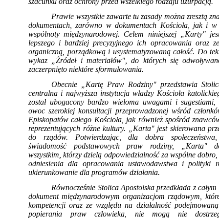
szacunku oraz ochrony przed wszelkiego rodzaju uzurpacją.
Prawie wszystkie zawarte tu zasady można zresztą zn
dokumentach, zarówno w dokumentach Kościoła, jak i w
wspólnoty międzynarodowej. Celem niniejszej „Karty" jest
lepszego i bardziej precy­zyjnego ich opracowania oraz z
orga­niczną, porządkową i usystematyzowaną całość. Do tek
wykaz „Źródeł i materiałów", do których się odwoływan
zaczerpnię­to niektóre sformułowania.
Obecnie „Kartę Praw Rodziny" przedstawia Sto­lic
centralna i najwyższa instytucja władzy Kościoła katolick
został ubo­gacony bardzo wieloma uwagami i sugestiami,
owoc szerokiej konsultacji przeprowadzo­nej wśród członkó
Episkopatów całego Kościoła, jak również spośród znawców 
reprezentujących różne kultury. „Karta" jest skiero­wana pr
do rządów. Potwierdzając, dla dobra społeczeństwa
świadomość podstawowych praw rodziny, „Karta" do
wszystkim, którzy dzielą odpowiedzialność za wspól­ne dobro,
odniesienia dla opracowania ustawodawstwa i polityki r
ukierunko­wanie dla programów działania.
Równocześnie Stolica Apostolska przedkłada z całym
dokument międzynarodowym organizacjom rządowym, które,
kompetencji oraz ze względu na działalność podejmowaną
popierania praw człowieka, nie mogą nie dostrze