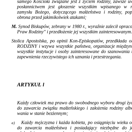
samego Kościoła zwią­zane jest z życiem rodziny, zawsze u
posłannictwem jest głoszenie wszystkim wpisane­go w n
zamysłu Bożego, dotyczącego małżeństwa i rodziny, pop
obrona przed jakimikolwiek atakami;
M.
Synod Biskupów, zebrany w 1980 r., wyraź­nie zalecił opra
Praw Rodziny" i przedłożenie jej wszystkim zainteresowanym
Stolica Apostolska, po opinii Kon-Episkopatów, przedkłada
RODZINY i wzywa wszystkie państwa, organizacje mię­dzy
wszystkie instytucje i osoby za­interesowane do szanowania
zapew­nienia rzeczywistego ich uznania i przestrzegania.
ARTYKUŁ l
Każdy czło
wiek ma prawo do swobodnego wy­boru drogi życ
do zawarcia związku małżeńskiego i założenia rodziny alb
wania w stanie bezżennym;
Każdy mężczyzna i każda kobieta, po osią­gnięciu wieku 
a)
do zawarcia mał­żeństwa i posiadający niezbędne do j