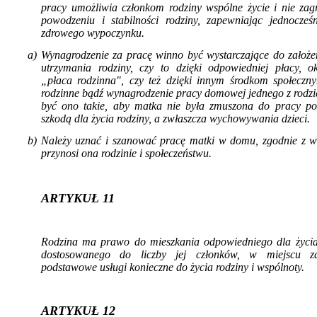
pracy umożliwia członkom rodziny wspólne życie i nie zagr
powodzeniu i stabilności rodziny, zapewniając jednocześ
zdro­wego wypoczynku.
a) Wynagrodzenie za pracę winno być wystar­czające do założe
utrzymania rodzi­ny, czy to dzięki odpowiedniej płacy, ok
„płaca rodzinna", czy też dzięki innym środkom społecznym
rodzinne bądź wynagro­dzenie pracy domowej jednego z rodz
być ono takie, aby matka nie była zmuszona do pracy p
szkodą dla życia rodziny, a zwłaszcza wychowywania dzieci.
b) Należy uznać i szanować pracę matki w do­mu, zgodnie z wa
przynosi ona rodzinie i społeczeństwu.
ARTYKUŁ 11
Rodzina ma prawo do mieszkania odpowied­niego dla życia
dostosowanego do liczby jej członków, w miejscu z
podstawowe usługi konieczne do życia rodziny i wspólnoty.
ARTYKUŁ 12