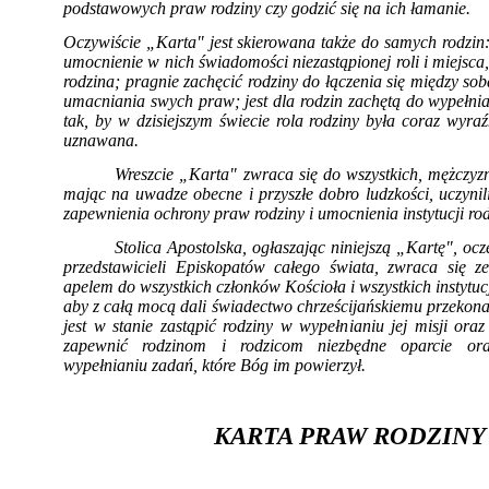
podstawowych praw rodziny czy godzić się na ich łamanie.
Oczywiście „Karta" jest skierowana także do sa­mych rodzin: 
umocnienie w nich świadomości niezastąpionej roli i miejsca,
rodzina; pragnie zachęcić rodziny do łączenia się między sob
umacniania swych praw; jest dla rodzin zachętą do wypełni
tak, by w dzisiejszym świecie rola rodziny była coraz wyraź­
uznawana.
Wreszcie „Karta" zwraca się do wszystkich, mężczyzn
mając na uwadze obecne i przyszłe dobro ludzkości, uczynil
zapewnienia ochrony praw rodziny i umocnienia instytucji rod
Stolica Apostolska, ogłaszając niniejszą „Kartę", oc
przedstawicieli Episkopatów całego świata, zwraca się z
apelem do wszystkich członków Kościoła i wszystkich instytucj
aby z całą mocą dali świadectwo chrze­ścijańskiemu przekonan
jest w stanie zastąpić rodziny w wypełnianiu jej misji oraz 
zapewnić rodzinom i rodzicom niezbędne oparcie o
wypełnianiu zadań, które Bóg im po­wierzył.
KARTA PRAW RODZINY