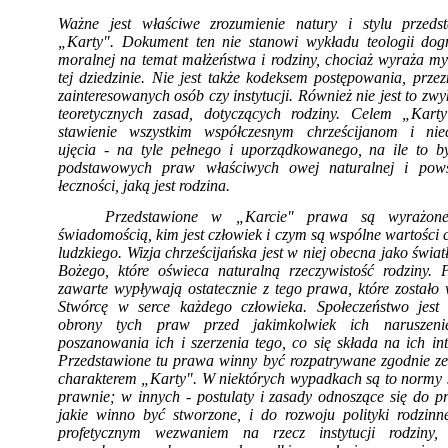
Ważne jest właściwe zrozumienie natury i stylu przedst
„Karty".
Dokument ten nie stanowi wykładu teologii do­g
moralnej na temat małżeństwa i ro­dziny, chociaż wyraża m
tej dziedzinie. Nie jest także kodeksem postępowania, prze
zainteresowanych osób czy instytucji. Również nie jest to zwy
teoretycznych za
sad, dotyczących rodziny. Celem „Karty
stawienie wszystkim współczesnym chrześcijanom i niec
ujęcia - na tyle pełnego i uporządkowanego, na ile to b
podstawowych praw właściwych owej naturalnej i pows
łeczności, jaką jest rodzina.
Przedstawione w „Karcie" prawa są wyrażon
świadomością, kim jest człowiek i czym są wspólne wartości 
ludzkiego. Wizja chrześcijańska jest w niej obecna jako świa
Bożego, które oświeca naturalną rzeczywistość rodziny.
zawarte wypływają ostatecznie z tego prawa, które zostało
Stwórcę w serce każdego człowieka. Społeczeństwo jest
obrony tych praw przed jakimkolwiek ich na­rusze
poszanowania ich i szerzenia tego, co się składa na ich int
Przedstawione tu prawa winny być rozpatrywane zgodnie ze 
charakterem „Karty". W niektórych wypadkach są to normy ś
prawnie; w innych - postu­laty i zasady odnoszące się do 
jakie winno być stworzone, i do rozwoju polityki rodzinn
profetycznym wezwaniem na rzecz insty­tucji rodziny,